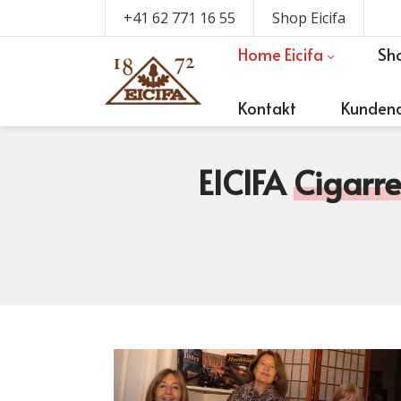
+41 62 771 16 55
Shop Eicifa
Home Eicifa
Sh
Kontakt
Kundend
EICIFA
Cigarr