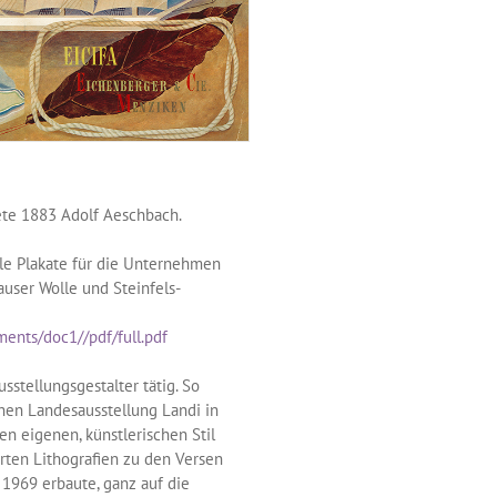
tete 1883 Adolf Aeschbach.
le Plakate für die Unternehmen
hauser Wolle und Steinfels-
ments/doc1//pdf/full.pdf
sstellungsgestalter tätig. So
hen Landesausstellung Landi in
en eigenen, künstlerischen Stil
rten Lithografien zu den Versen
 1969 erbaute, ganz auf die