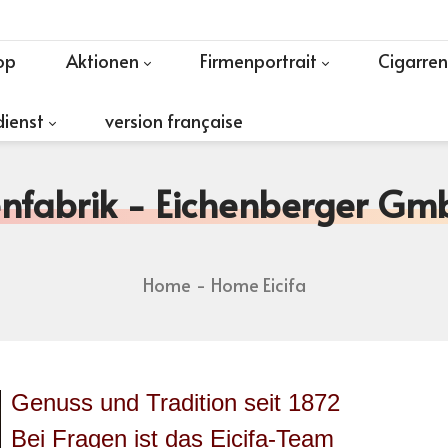
op
Aktionen
Firmenportrait
Cigarre
ienst
version française
enfabrik - Eichenberger Gm
Home
Home Eicifa
Genuss und Tradition seit 1872
Bei Fragen ist das Eicifa-Team