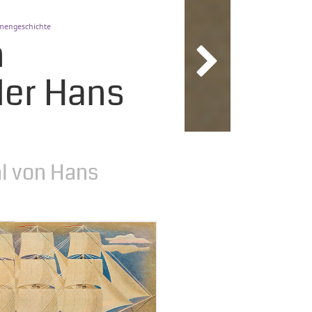
mengeschichte
n
ler Hans
l von Hans