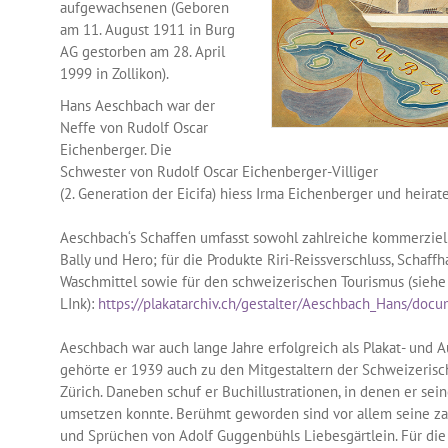
aufgewachsenen (Geboren
am 11. August 1911 in Burg
AG gestorben am 28. April
1999 in Zollikon).
Hans Aeschbach war der
Neffe von Rudolf Oscar
Eichenberger. Die
Schwester von Rudolf Oscar Eichenberger-Villiger
(2. Generation der Eicifa) hiess Irma Eichenberger und heira
Aeschbach‘s Schaffen umfasst sowohl zahlreiche kommerziel
Bally und Hero; für die Produkte Riri-Reissverschluss, Schaff
Waschmittel sowie für den schweizerischen Tourismus (siehe
LInk):
https://plakatarchiv.ch/gestalter/Aeschbach_Hans/docu
Aeschbach war auch lange Jahre erfolgreich als Plakat- und Au
gehörte er 1939 auch zu den Mitgestaltern der Schweizerisc
Zürich. Daneben schuf er Buchillustrationen, in denen er sein
umsetzen konnte. Berühmt geworden sind vor allem seine za
und Sprüchen von Adolf Guggenbühls Liebesgärtlein. Für die