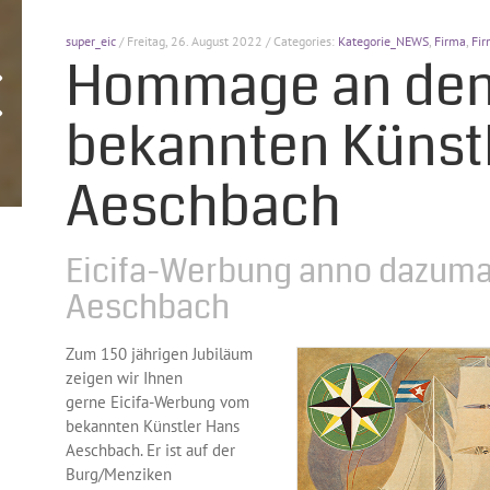
super_eic
/ Freitag, 26. August 2022 / Categories:
Kategorie_NEWS
,
Firma
,
Fir
Hommage an de
bekannten Künst
Aeschbach
Eicifa-Werbung anno dazuma
Aeschbach
Zum 150 jährigen Jubiläum
zeigen wir Ihnen
gerne Eicifa-Werbung vom
bekannten Künstler Hans
Aeschbach. Er ist auf der
Burg/Menziken