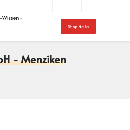
n-Wissen
Shop Eicifa
bH - Menziken