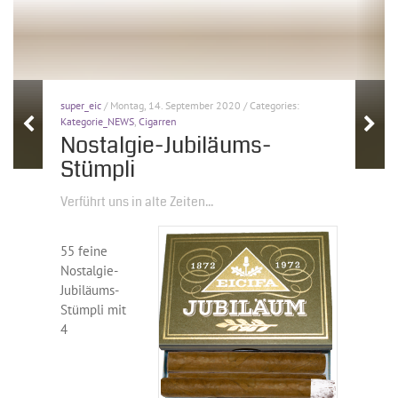
super_eic
/ Montag, 14. September 2020 / Categories:
Kategorie_NEWS
,
Cigarren
Nostalgie-Jubiläums-
Stümpli
Verführt uns in alte Zeiten...
55 feine
Nostalgie-
Jubiläums-
Stümpli mit
4