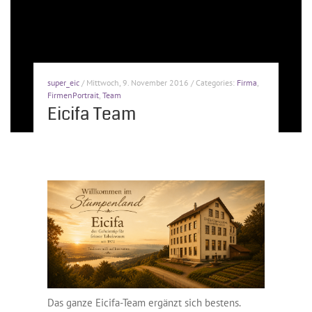
super_eic
/ Mittwoch, 9. November 2016 / Categories:
Firma
,
FirmenPortrait
,
Team
Eicifa Team
Das ganze Eicifa-Team ergänzt sich bestens.